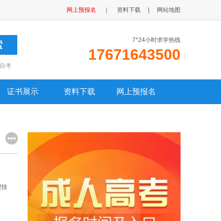
网上预报名
｜
资料下载
|
网站地图
7*24小时求学热线
17671643500
自考
证书展示
资料下载
网上预报名
理技